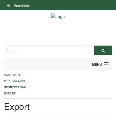
Navigation
Anmelden
überspringen
Suche
MENU
STARTSEITE
ALLGEMEINE INFORMATIONEN
VERZEICHNISSE
FINANZIELLE UNTERSTÜTZUNG BENÖTIGT?
SPORTVEREINE
EXPORT
KONTAKT
Export