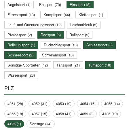
Angelsport (1)
Ballsport (79)
Eissport (18)
Fitnesssport (13)
Kampfsport (44)
Klettersport (1)
Lauf- und Orientierungssport (12)
Leichtathletik (5)
Pferdesport (2)
Radsport (6)
Rollsport (5)
Rollstuhlsport (1)
Rückschlagsport (18)
Schiesssport (6)
Schneesport (2)
Schwimmsport (10)
Sonstige Sportarten (42)
Tanzsport (21)
Turnsport (18)
Wassersport (23)
PLZ
4051 (28)
4052 (31)
4053 (19)
4054 (16)
4055 (14)
4056 (18)
4057 (15)
4058 (41)
4059 (3)
4125 (19)
4126 (1)
Sonstige (74)