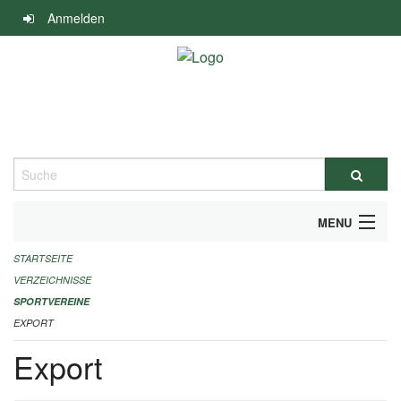
Navigation
Anmelden
überspringen
Suche
MENU
STARTSEITE
ALLGEMEINE INFORMATIONEN
VERZEICHNISSE
FINANZIELLE UNTERSTÜTZUNG BENÖTIGT?
SPORTVEREINE
EXPORT
KONTAKT
Export