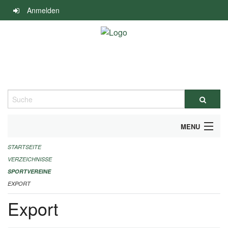
Navigation
Anmelden
überspringen
Suche
MENU
STARTSEITE
ALLGEMEINE INFORMATIONEN
VERZEICHNISSE
FINANZIELLE UNTERSTÜTZUNG BENÖTIGT?
SPORTVEREINE
EXPORT
KONTAKT
Export