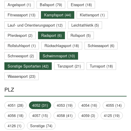
Angelsport (1)
Ballsport (79)
Eissport (18)
Fitnesssport (13)
Kampfsport (44)
Klettersport (1)
Lauf- und Orientierungssport (12)
Leichtathletik (5)
Pferdesport (2)
Radsport (6)
Rollsport (5)
Rollstuhlsport (1)
Rückschlagsport (18)
Schiesssport (6)
Schneesport (2)
Schwimmsport (10)
Sonstige Sportarten (42)
Tanzsport (21)
Turnsport (18)
Wassersport (23)
PLZ
4051 (28)
4052 (31)
4053 (19)
4054 (16)
4055 (14)
4056 (18)
4057 (15)
4058 (41)
4059 (3)
4125 (19)
4126 (1)
Sonstige (74)