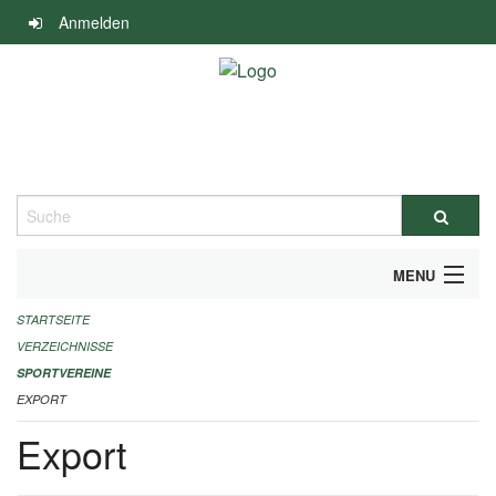
Navigation
Anmelden
überspringen
Suche
MENU
STARTSEITE
ALLGEMEINE INFORMATIONEN
VERZEICHNISSE
FINANZIELLE UNTERSTÜTZUNG BENÖTIGT?
SPORTVEREINE
EXPORT
KONTAKT
Export