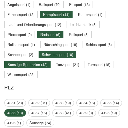
Angelsport (1)
Ballsport (79)
Eissport (18)
Fitnesssport (13)
Kampfsport (44)
Klettersport (1)
Lauf- und Orientierungssport (12)
Leichtathletik (5)
Pferdesport (2)
Radsport (6)
Rollsport (5)
Rollstuhlsport (1)
Rückschlagsport (18)
Schiesssport (6)
Schneesport (2)
Schwimmsport (10)
Sonstige Sportarten (42)
Tanzsport (21)
Turnsport (18)
Wassersport (23)
PLZ
4051 (28)
4052 (31)
4053 (19)
4054 (16)
4055 (14)
4056 (18)
4057 (15)
4058 (41)
4059 (3)
4125 (19)
4126 (1)
Sonstige (74)