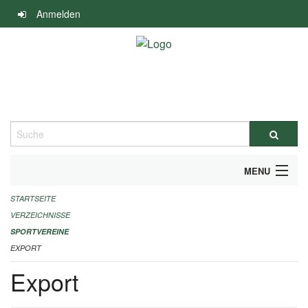
Navigation
Anmelden
überspringen
Suche
MENU
STARTSEITE
ALLGEMEINE INFORMATIONEN
VERZEICHNISSE
FINANZIELLE UNTERSTÜTZUNG BENÖTIGT?
SPORTVEREINE
EXPORT
KONTAKT
Export