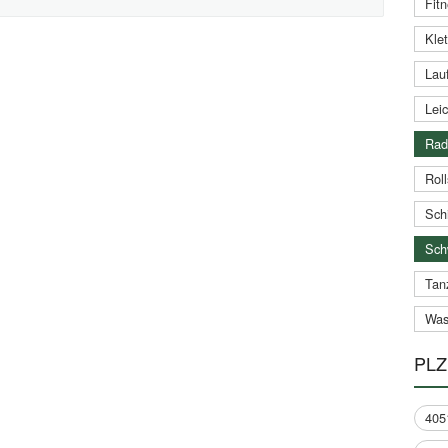
Fitn
Klet
Lauf
Leic
Rad
Roll
Schi
Sch
Tan
Was
PLZ
405