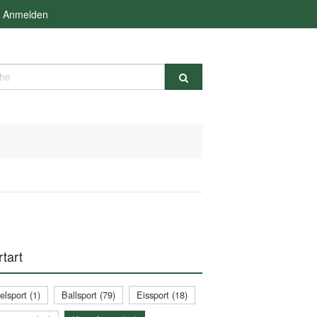
Anmelden
e
tart
lsport (1)
Ballsport (79)
Eissport (18)