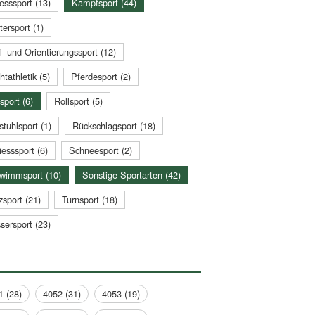
esssport (13)
Kampfsport (44)
tersport (1)
- und Orientierungssport (12)
htathletik (5)
Pferdesport (2)
sport (6)
Rollsport (5)
stuhlsport (1)
Rückschlagsport (18)
esssport (6)
Schneesport (2)
wimmsport (10)
Sonstige Sportarten (42)
zsport (21)
Turnsport (18)
sersport (23)
1 (28)
4052 (31)
4053 (19)