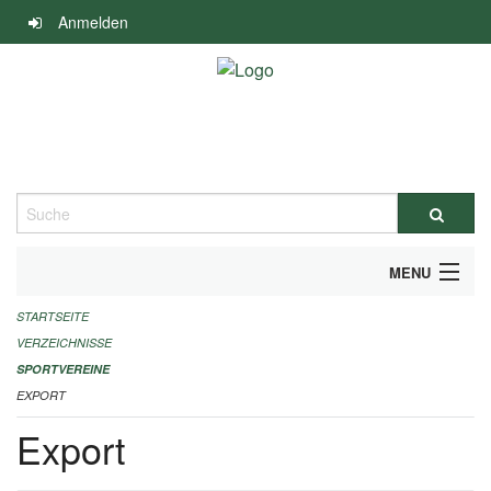
Navigation
Anmelden
überspringen
Suche
MENU
STARTSEITE
ALLGEMEINE INFORMATIONEN
VERZEICHNISSE
FINANZIELLE UNTERSTÜTZUNG BENÖTIGT?
SPORTVEREINE
EXPORT
KONTAKT
Export