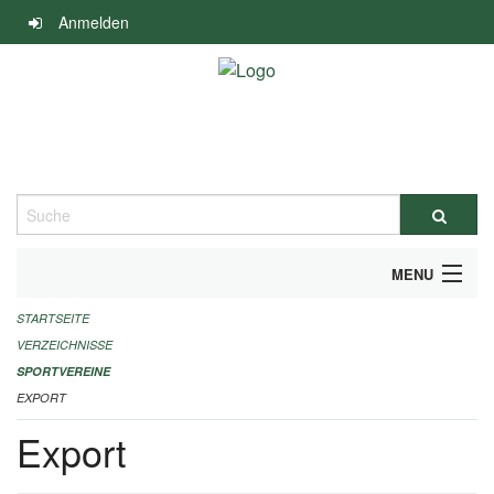
Navigation
Anmelden
überspringen
Suche
MENU
STARTSEITE
ALLGEMEINE INFORMATIONEN
VERZEICHNISSE
FINANZIELLE UNTERSTÜTZUNG BENÖTIGT?
SPORTVEREINE
EXPORT
KONTAKT
Export