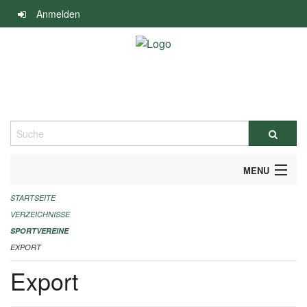
Navigation
Anmelden
überspringen
Suche
MENU
STARTSEITE
ALLGEMEINE INFORMATIONEN
VERZEICHNISSE
FINANZIELLE UNTERSTÜTZUNG BENÖTIGT?
SPORTVEREINE
EXPORT
KONTAKT
Export