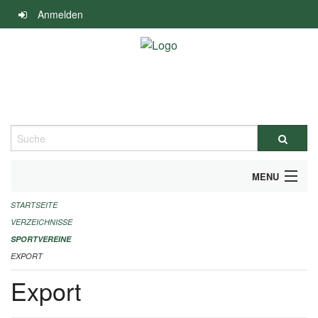
Navigation
Anmelden
überspringen
Suche
MENU
STARTSEITE
ALLGEMEINE INFORMATIONEN
VERZEICHNISSE
FINANZIELLE UNTERSTÜTZUNG BENÖTIGT?
SPORTVEREINE
EXPORT
KONTAKT
Export