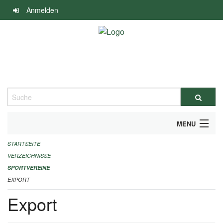
Navigation
Anmelden
überspringen
Suche
MENU
STARTSEITE
ALLGEMEINE INFORMATIONEN
VERZEICHNISSE
FINANZIELLE UNTERSTÜTZUNG BENÖTIGT?
SPORTVEREINE
EXPORT
KONTAKT
Export