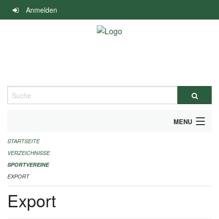
Navigation
Anmelden
überspringen
Suche
MENU
STARTSEITE
ALLGEMEINE INFORMATIONEN
VERZEICHNISSE
FINANZIELLE UNTERSTÜTZUNG BENÖTIGT?
SPORTVEREINE
EXPORT
KONTAKT
Export