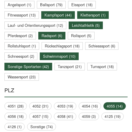
Angelsport (1)
Ballsport (79)
Eissport (18)
Fitnesssport (13)
Kampfsport (44)
Klettersport (1)
Lauf- und Orientierungssport (12)
Leichtathletik (5)
Pferdesport (2)
Radsport (6)
Rollsport (5)
Rollstuhlsport (1)
Rückschlagsport (18)
Schiesssport (6)
Schneesport (2)
Schwimmsport (10)
Sonstige Sportarten (42)
Tanzsport (21)
Turnsport (18)
Wassersport (23)
PLZ
4051 (28)
4052 (31)
4053 (19)
4054 (16)
4055 (14)
4056 (18)
4057 (15)
4058 (41)
4059 (3)
4125 (19)
4126 (1)
Sonstige (74)