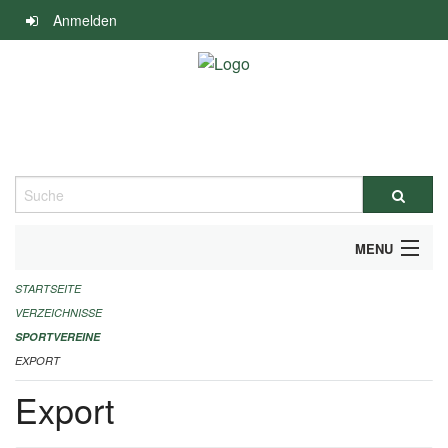
Navigation
Anmelden
überspringen
Suche
MENU
STARTSEITE
ALLGEMEINE INFORMATIONEN
VERZEICHNISSE
FINANZIELLE UNTERSTÜTZUNG BENÖTIGT?
SPORTVEREINE
EXPORT
KONTAKT
Export