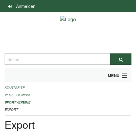
Navigation
Anmelden
überspringen
Suche
MENU
STARTSEITE
ALLGEMEINE INFORMATIONEN
VERZEICHNISSE
FINANZIELLE UNTERSTÜTZUNG BENÖTIGT?
SPORTVEREINE
EXPORT
KONTAKT
Export