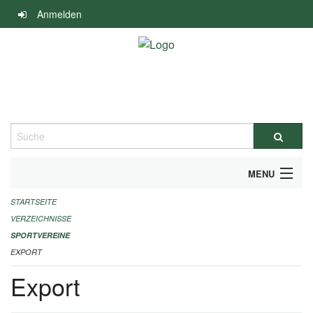
Navigation
Anmelden
überspringen
Suche
MENU
STARTSEITE
ALLGEMEINE INFORMATIONEN
VERZEICHNISSE
FINANZIELLE UNTERSTÜTZUNG BENÖTIGT?
SPORTVEREINE
EXPORT
KONTAKT
Export