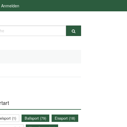
Anmelden
e
tart
lsport (1)
Ballsport (79)
Eissport (18)