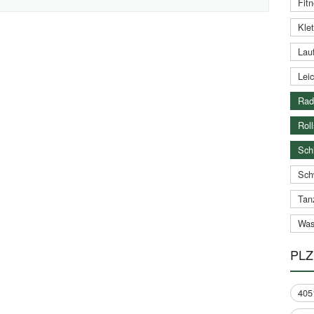
Fitn
Klet
Lauf
Leic
Rad
Roll
Schi
Sch
Tan
Was
PLZ
405