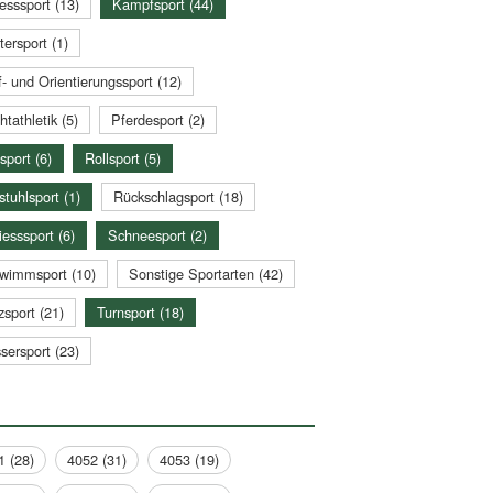
esssport (13)
Kampfsport (44)
tersport (1)
- und Orientierungssport (12)
htathletik (5)
Pferdesport (2)
sport (6)
Rollsport (5)
stuhlsport (1)
Rückschlagsport (18)
esssport (6)
Schneesport (2)
wimmsport (10)
Sonstige Sportarten (42)
zsport (21)
Turnsport (18)
sersport (23)
1 (28)
4052 (31)
4053 (19)