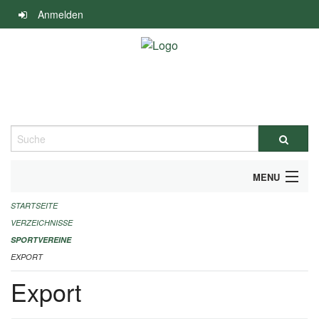
Navigation
Anmelden
überspringen
Suche
MENU
STARTSEITE
ALLGEMEINE INFORMATIONEN
VERZEICHNISSE
FINANZIELLE UNTERSTÜTZUNG BENÖTIGT?
SPORTVEREINE
EXPORT
KONTAKT
Export