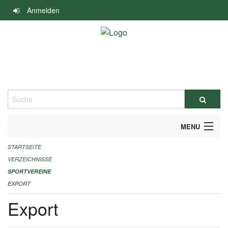
Navigation
Anmelden
überspringen
Suche
MENU
STARTSEITE
ALLGEMEINE INFORMATIONEN
VERZEICHNISSE
FINANZIELLE UNTERSTÜTZUNG BENÖTIGT?
SPORTVEREINE
EXPORT
KONTAKT
Export