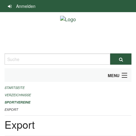
Navigation
Anmelden
überspringen
Suche
MENU
STARTSEITE
ALLGEMEINE INFORMATIONEN
VERZEICHNISSE
FINANZIELLE UNTERSTÜTZUNG BENÖTIGT?
SPORTVEREINE
EXPORT
KONTAKT
Export