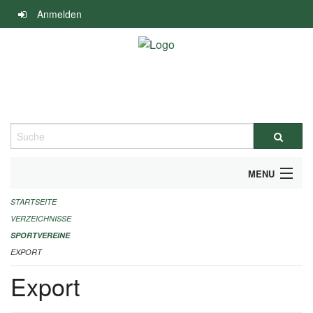
Navigation
Anmelden
überspringen
Suche
MENU
STARTSEITE
ALLGEMEINE INFORMATIONEN
VERZEICHNISSE
FINANZIELLE UNTERSTÜTZUNG BENÖTIGT?
SPORTVEREINE
EXPORT
KONTAKT
Export