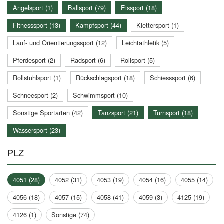
Angelsport (1)
Ballsport (79)
Eissport (18)
Fitnesssport (13)
Kampfsport (44)
Klettersport (1)
Lauf- und Orientierungssport (12)
Leichtathletik (5)
Pferdesport (2)
Radsport (6)
Rollsport (5)
Rollstuhlsport (1)
Rückschlagsport (18)
Schiesssport (6)
Schneesport (2)
Schwimmsport (10)
Sonstige Sportarten (42)
Tanzsport (21)
Turnsport (18)
Wassersport (23)
PLZ
4051 (28)
4052 (31)
4053 (19)
4054 (16)
4055 (14)
4056 (18)
4057 (15)
4058 (41)
4059 (3)
4125 (19)
4126 (1)
Sonstige (74)