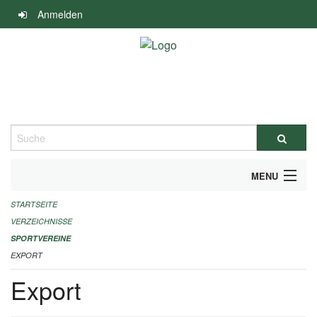
Navigation
Anmelden
überspringen
Suche
MENU
STARTSEITE
ALLGEMEINE INFORMATIONEN
VERZEICHNISSE
FINANZIELLE UNTERSTÜTZUNG BENÖTIGT?
SPORTVEREINE
EXPORT
KONTAKT
Export