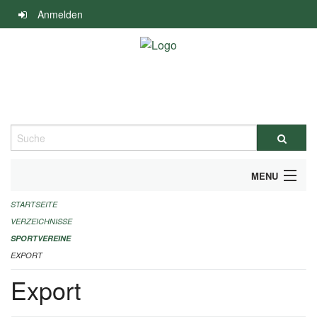
Navigation
Anmelden
überspringen
Suche
MENU
STARTSEITE
ALLGEMEINE INFORMATIONEN
VERZEICHNISSE
FINANZIELLE UNTERSTÜTZUNG BENÖTIGT?
SPORTVEREINE
EXPORT
KONTAKT
Export