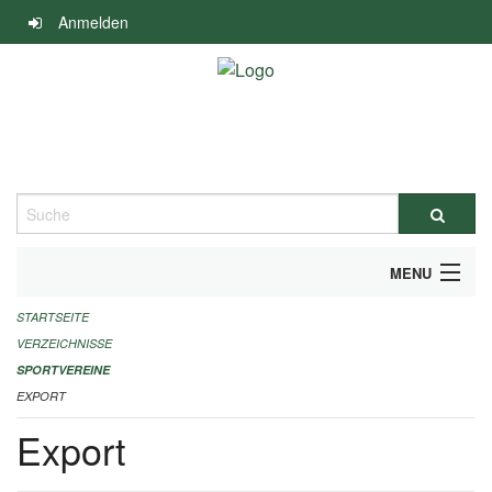
Navigation
Anmelden
überspringen
Suche
MENU
STARTSEITE
ALLGEMEINE INFORMATIONEN
VERZEICHNISSE
FINANZIELLE UNTERSTÜTZUNG BENÖTIGT?
SPORTVEREINE
EXPORT
KONTAKT
Export