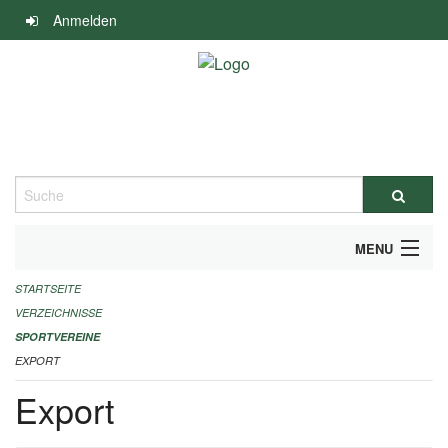
Navigation
Anmelden
überspringen
Suche
MENU
STARTSEITE
ALLGEMEINE INFORMATIONEN
VERZEICHNISSE
FINANZIELLE UNTERSTÜTZUNG BENÖTIGT?
SPORTVEREINE
EXPORT
KONTAKT
Export