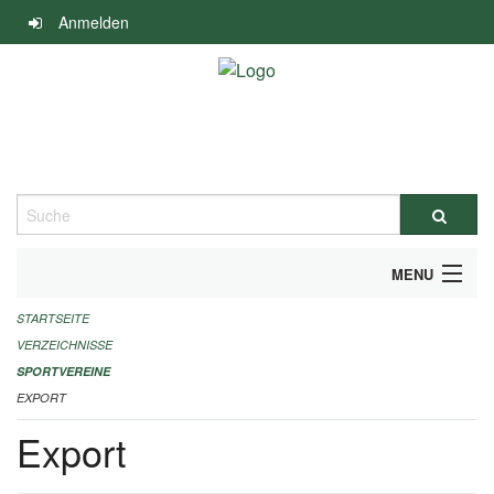
Navigation
Anmelden
überspringen
Suche
MENU
STARTSEITE
ALLGEMEINE INFORMATIONEN
VERZEICHNISSE
FINANZIELLE UNTERSTÜTZUNG BENÖTIGT?
SPORTVEREINE
EXPORT
KONTAKT
Export