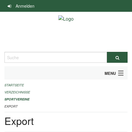
Navigation
Anmelden
überspringen
Suche
MENU
STARTSEITE
ALLGEMEINE INFORMATIONEN
VERZEICHNISSE
FINANZIELLE UNTERSTÜTZUNG BENÖTIGT?
SPORTVEREINE
EXPORT
KONTAKT
Export