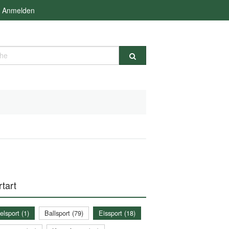
Anmelden
e
tart
lsport (1)
Ballsport (79)
Eissport (18)