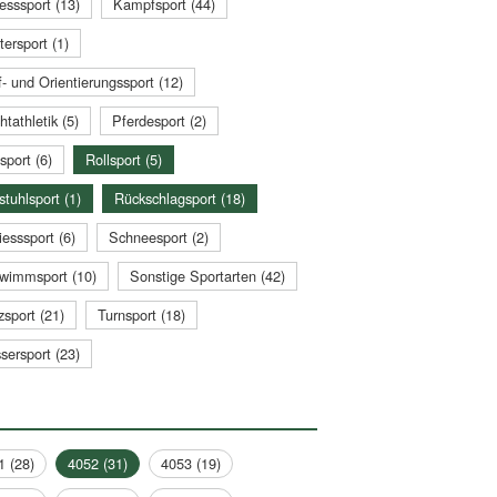
esssport (13)
Kampfsport (44)
tersport (1)
- und Orientierungssport (12)
htathletik (5)
Pferdesport (2)
sport (6)
Rollsport (5)
stuhlsport (1)
Rückschlagsport (18)
esssport (6)
Schneesport (2)
wimmsport (10)
Sonstige Sportarten (42)
zsport (21)
Turnsport (18)
sersport (23)
1 (28)
4052 (31)
4053 (19)