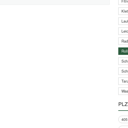
Fitn
Klet
Lauf
Leic
Rad
Roll
Schi
Sch
Tan
Was
PLZ
405