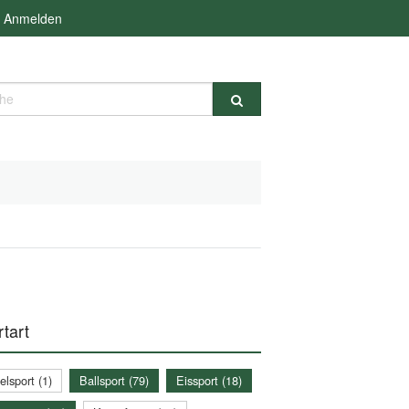
Anmelden
e
tart
lsport (1)
Ballsport (79)
Eissport (18)