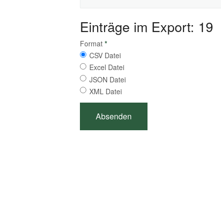
Einträge im Export: 19
Format
*
CSV Datei
Excel Datei
JSON Datei
XML Datei