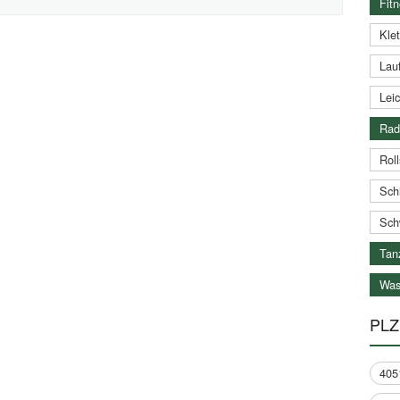
Fitn
Klet
Lauf
Leic
Rad
Roll
Schi
Sch
Tan
Was
PLZ
405