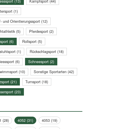
esssport (13)
Kampfsport (44)
tersport (1)
- und Orientierungssport (12)
htathletik (5)
Pferdesport (2)
sport (6)
Rollsport (5)
stuhlsport (1)
Rückschlagsport (18)
esssport (6)
Schneesport (2)
wimmsport (10)
Sonstige Sportarten (42)
zsport (21)
Turnsport (18)
sersport (23)
1 (28)
4052 (31)
4053 (19)