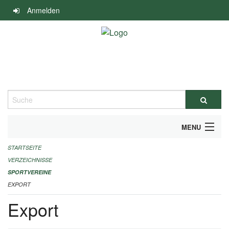
Navigation
Anmelden
überspringen
Suche
MENU
STARTSEITE
ALLGEMEINE INFORMATIONEN
VERZEICHNISSE
FINANZIELLE UNTERSTÜTZUNG BENÖTIGT?
SPORTVEREINE
EXPORT
KONTAKT
Export