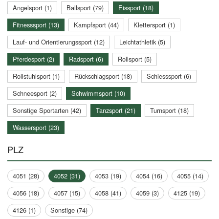
Angelsport (1)
Ballsport (79)
Eissport (18)
Fitnesssport (13)
Kampfsport (44)
Klettersport (1)
Lauf- und Orientierungssport (12)
Leichtathletik (5)
Pferdesport (2)
Radsport (6)
Rollsport (5)
Rollstuhlsport (1)
Rückschlagsport (18)
Schiesssport (6)
Schneesport (2)
Schwimmsport (10)
Sonstige Sportarten (42)
Tanzsport (21)
Turnsport (18)
Wassersport (23)
PLZ
4051 (28)
4052 (31)
4053 (19)
4054 (16)
4055 (14)
4056 (18)
4057 (15)
4058 (41)
4059 (3)
4125 (19)
4126 (1)
Sonstige (74)