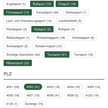
Angelsport (1)
Ballsport (79)
Eissport (18)
Fitnesssport (13)
Kampfsport (44)
Klettersport (1)
Lauf- und Orientierungssport (12)
Leichtathletik (5)
Pferdesport (2)
Radsport (6)
Rollsport (5)
Rollstuhlsport (1)
Rückschlagsport (18)
Schiesssport (6)
Schneesport (2)
Schwimmsport (10)
Sonstige Sportarten (42)
Tanzsport (21)
Turnsport (18)
Wassersport (23)
PLZ
4051 (28)
4052 (31)
4053 (19)
4054 (16)
4055 (14)
4056 (18)
4057 (15)
4058 (41)
4059 (3)
4125 (19)
4126 (1)
Sonstige (74)