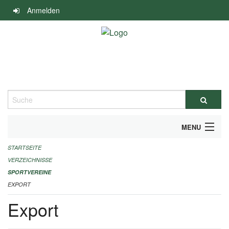
Navigation
Anmelden
überspringen
Suche
MENU
STARTSEITE
ALLGEMEINE INFORMATIONEN
VERZEICHNISSE
FINANZIELLE UNTERSTÜTZUNG BENÖTIGT?
SPORTVEREINE
EXPORT
KONTAKT
Export