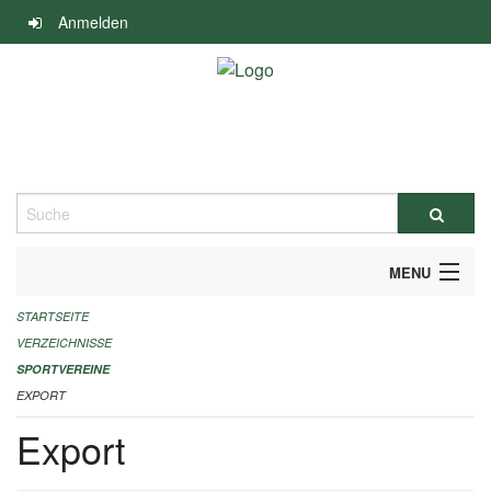
Navigation
Anmelden
überspringen
Suche
MENU
STARTSEITE
ALLGEMEINE INFORMATIONEN
VERZEICHNISSE
FINANZIELLE UNTERSTÜTZUNG BENÖTIGT?
SPORTVEREINE
EXPORT
KONTAKT
Export