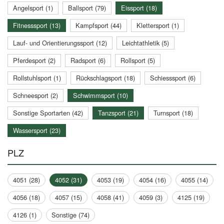
Angelsport (1)
Ballsport (79)
Eissport (18)
Fitnesssport (13)
Kampfsport (44)
Klettersport (1)
Lauf- und Orientierungssport (12)
Leichtathletik (5)
Pferdesport (2)
Radsport (6)
Rollsport (5)
Rollstuhlsport (1)
Rückschlagsport (18)
Schiesssport (6)
Schneesport (2)
Schwimmsport (10)
Sonstige Sportarten (42)
Tanzsport (21)
Turnsport (18)
Wassersport (23)
PLZ
4051 (28)
4052 (31)
4053 (19)
4054 (16)
4055 (14)
4056 (18)
4057 (15)
4058 (41)
4059 (3)
4125 (19)
4126 (1)
Sonstige (74)