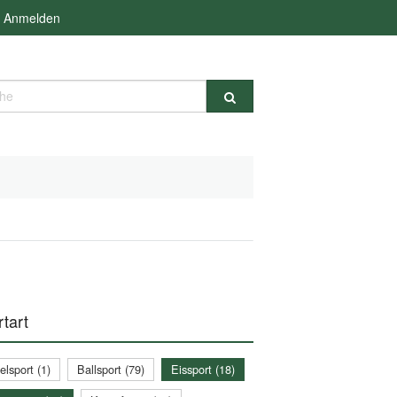
Anmelden
e
tart
lsport (1)
Ballsport (79)
Eissport (18)