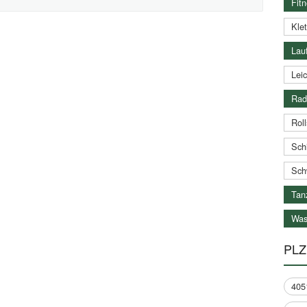
Fitn
Klet
Lauf
Leic
Rad
Roll
Schi
Sch
Tan
Was
PLZ
405