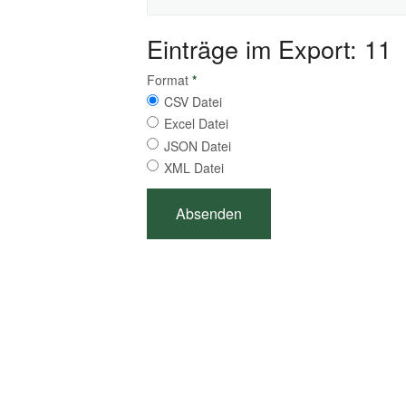
Einträge im Export: 11
Format
*
CSV Datei
Excel Datei
JSON Datei
XML Datei