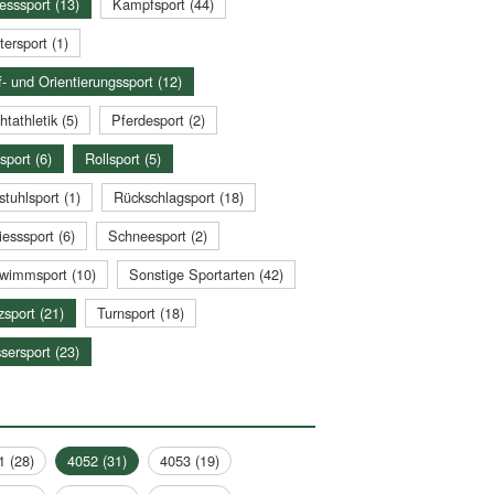
esssport (13)
Kampfsport (44)
tersport (1)
- und Orientierungssport (12)
htathletik (5)
Pferdesport (2)
sport (6)
Rollsport (5)
stuhlsport (1)
Rückschlagsport (18)
esssport (6)
Schneesport (2)
wimmsport (10)
Sonstige Sportarten (42)
zsport (21)
Turnsport (18)
sersport (23)
1 (28)
4052 (31)
4053 (19)