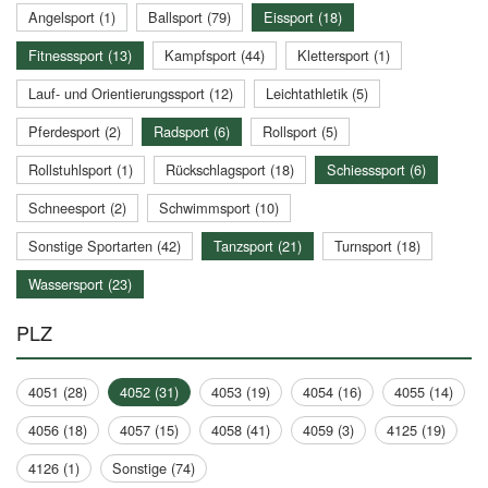
Angelsport (1)
Ballsport (79)
Eissport (18)
Fitnesssport (13)
Kampfsport (44)
Klettersport (1)
Lauf- und Orientierungssport (12)
Leichtathletik (5)
Pferdesport (2)
Radsport (6)
Rollsport (5)
Rollstuhlsport (1)
Rückschlagsport (18)
Schiesssport (6)
Schneesport (2)
Schwimmsport (10)
Sonstige Sportarten (42)
Tanzsport (21)
Turnsport (18)
Wassersport (23)
PLZ
4051 (28)
4052 (31)
4053 (19)
4054 (16)
4055 (14)
4056 (18)
4057 (15)
4058 (41)
4059 (3)
4125 (19)
4126 (1)
Sonstige (74)