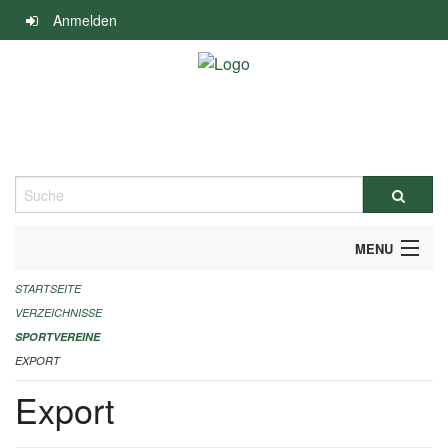
Navigation
Anmelden
überspringen
Suche
MENU
STARTSEITE
ALLGEMEINE INFORMATIONEN
VERZEICHNISSE
FINANZIELLE UNTERSTÜTZUNG BENÖTIGT?
SPORTVEREINE
EXPORT
KONTAKT
Export