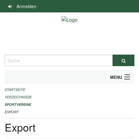
Navigation
Anmelden
überspringen
Suche
MENU
STARTSEITE
ALLGEMEINE INFORMATIONEN
VERZEICHNISSE
FINANZIELLE UNTERSTÜTZUNG BENÖTIGT?
SPORTVEREINE
EXPORT
KONTAKT
Export