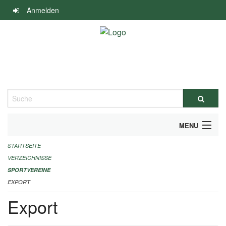
Navigation
Anmelden
überspringen
Suche
MENU
STARTSEITE
ALLGEMEINE INFORMATIONEN
VERZEICHNISSE
FINANZIELLE UNTERSTÜTZUNG BENÖTIGT?
SPORTVEREINE
EXPORT
KONTAKT
Export