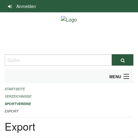
Navigation
Anmelden
überspringen
Suche
MENU
STARTSEITE
ALLGEMEINE INFORMATIONEN
VERZEICHNISSE
FINANZIELLE UNTERSTÜTZUNG BENÖTIGT?
SPORTVEREINE
EXPORT
KONTAKT
Export