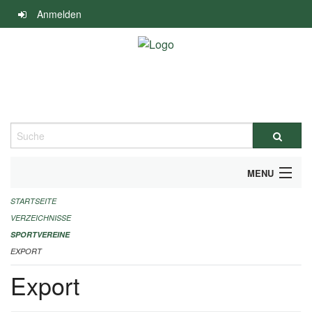
Navigation
Anmelden
überspringen
Suche
MENU
STARTSEITE
ALLGEMEINE INFORMATIONEN
VERZEICHNISSE
FINANZIELLE UNTERSTÜTZUNG BENÖTIGT?
SPORTVEREINE
EXPORT
KONTAKT
Export