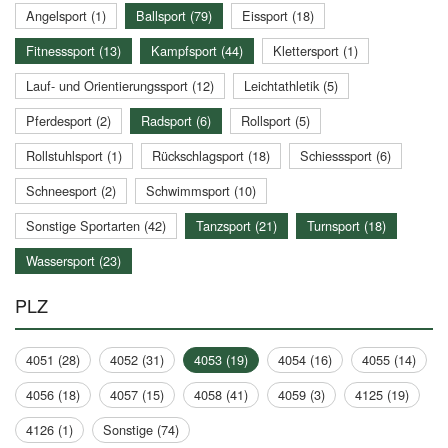
Angelsport (1)
Ballsport (79)
Eissport (18)
Fitnesssport (13)
Kampfsport (44)
Klettersport (1)
Lauf- und Orientierungssport (12)
Leichtathletik (5)
Pferdesport (2)
Radsport (6)
Rollsport (5)
Rollstuhlsport (1)
Rückschlagsport (18)
Schiesssport (6)
Schneesport (2)
Schwimmsport (10)
Sonstige Sportarten (42)
Tanzsport (21)
Turnsport (18)
Wassersport (23)
PLZ
4051 (28)
4052 (31)
4053 (19)
4054 (16)
4055 (14)
4056 (18)
4057 (15)
4058 (41)
4059 (3)
4125 (19)
4126 (1)
Sonstige (74)