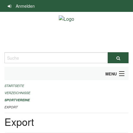
Navigation
Anmelden
überspringen
Suche
MENU
STARTSEITE
ALLGEMEINE INFORMATIONEN
VERZEICHNISSE
FINANZIELLE UNTERSTÜTZUNG BENÖTIGT?
SPORTVEREINE
EXPORT
KONTAKT
Export