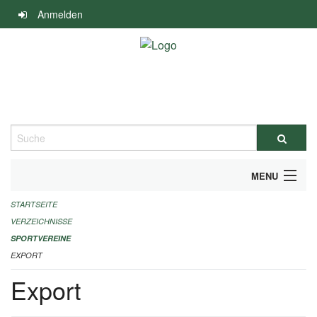
Navigation
Anmelden
überspringen
Suche
MENU
STARTSEITE
ALLGEMEINE INFORMATIONEN
VERZEICHNISSE
FINANZIELLE UNTERSTÜTZUNG BENÖTIGT?
SPORTVEREINE
EXPORT
KONTAKT
Export