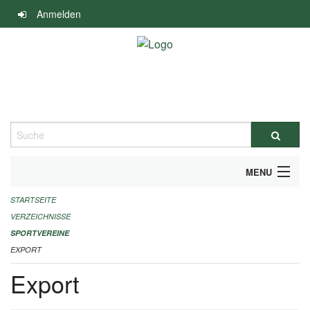
Navigation
Anmelden
überspringen
Suche
MENU
STARTSEITE
ALLGEMEINE INFORMATIONEN
VERZEICHNISSE
FINANZIELLE UNTERSTÜTZUNG BENÖTIGT?
SPORTVEREINE
EXPORT
KONTAKT
Export