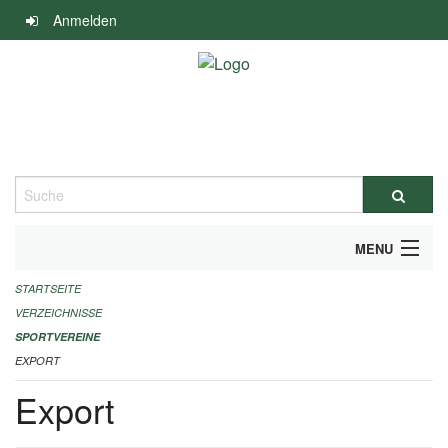
Navigation
Anmelden
überspringen
Suche
MENU
STARTSEITE
ALLGEMEINE INFORMATIONEN
VERZEICHNISSE
FINANZIELLE UNTERSTÜTZUNG BENÖTIGT?
SPORTVEREINE
EXPORT
KONTAKT
Export