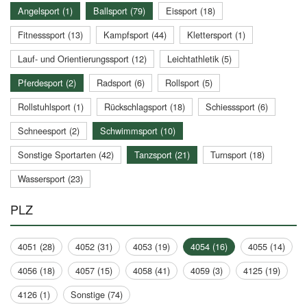
Angelsport (1)
Ballsport (79)
Eissport (18)
Fitnesssport (13)
Kampfsport (44)
Klettersport (1)
Lauf- und Orientierungssport (12)
Leichtathletik (5)
Pferdesport (2)
Radsport (6)
Rollsport (5)
Rollstuhlsport (1)
Rückschlagsport (18)
Schiesssport (6)
Schneesport (2)
Schwimmsport (10)
Sonstige Sportarten (42)
Tanzsport (21)
Turnsport (18)
Wassersport (23)
PLZ
4051 (28)
4052 (31)
4053 (19)
4054 (16)
4055 (14)
4056 (18)
4057 (15)
4058 (41)
4059 (3)
4125 (19)
4126 (1)
Sonstige (74)