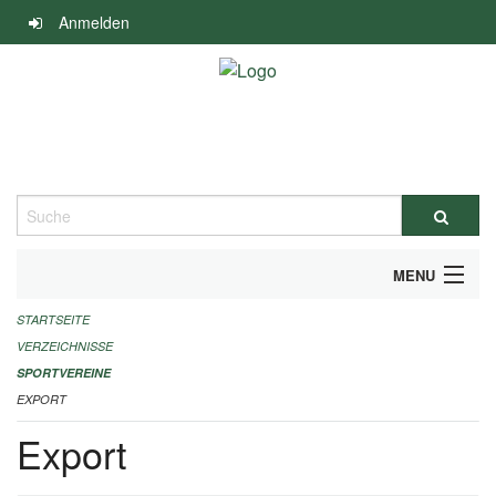
Navigation
Anmelden
überspringen
Suche
MENU
STARTSEITE
ALLGEMEINE INFORMATIONEN
VERZEICHNISSE
FINANZIELLE UNTERSTÜTZUNG BENÖTIGT?
SPORTVEREINE
EXPORT
KONTAKT
Export