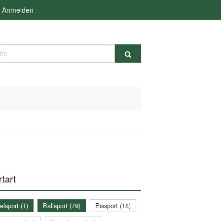
Anmelden
e
tart
lsport (1)
Ballsport (79)
Eissport (18)