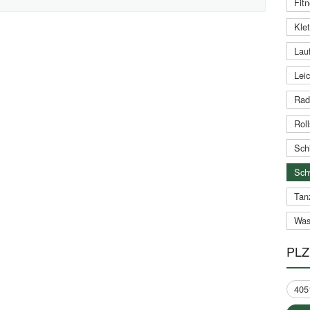
Fitn
Klet
Lauf
Leic
Rad
Roll
Schi
Sch
Tan
Was
PLZ
405