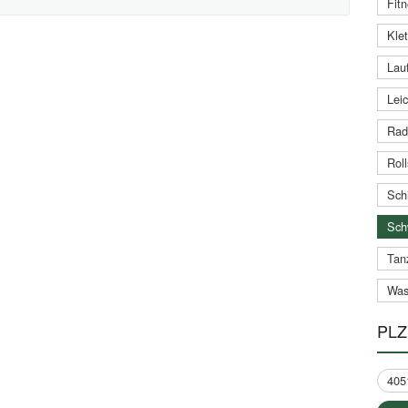
Fitn
Klet
Lauf
Leic
Rad
Roll
Schi
Sch
Tan
Was
PLZ
405