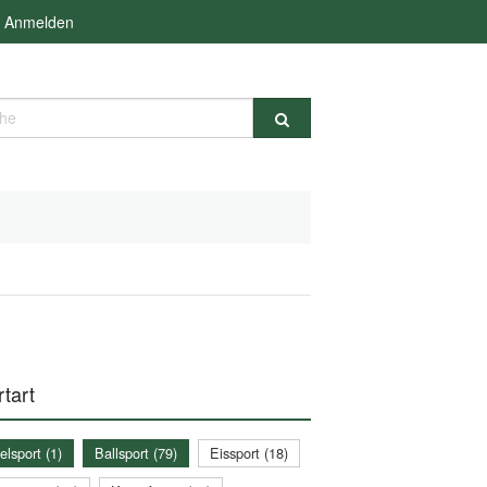
Anmelden
e
tart
lsport (1)
Ballsport (79)
Eissport (18)