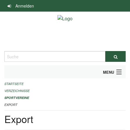
Navigation
Anmelden
überspringen
Suche
MENU
STARTSEITE
ALLGEMEINE INFORMATIONEN
VERZEICHNISSE
FINANZIELLE UNTERSTÜTZUNG BENÖTIGT?
SPORTVEREINE
EXPORT
KONTAKT
Export