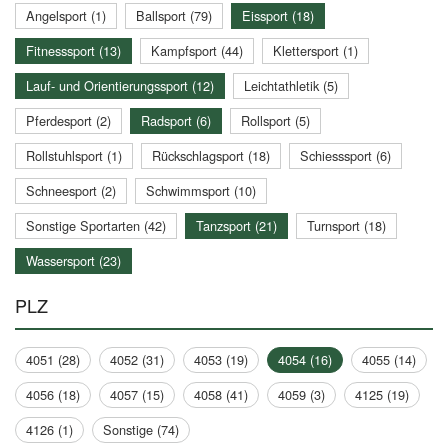
Angelsport (1)
Ballsport (79)
Eissport (18)
Fitnesssport (13)
Kampfsport (44)
Klettersport (1)
Lauf- und Orientierungssport (12)
Leichtathletik (5)
Pferdesport (2)
Radsport (6)
Rollsport (5)
Rollstuhlsport (1)
Rückschlagsport (18)
Schiesssport (6)
Schneesport (2)
Schwimmsport (10)
Sonstige Sportarten (42)
Tanzsport (21)
Turnsport (18)
Wassersport (23)
PLZ
4051 (28)
4052 (31)
4053 (19)
4054 (16)
4055 (14)
4056 (18)
4057 (15)
4058 (41)
4059 (3)
4125 (19)
4126 (1)
Sonstige (74)