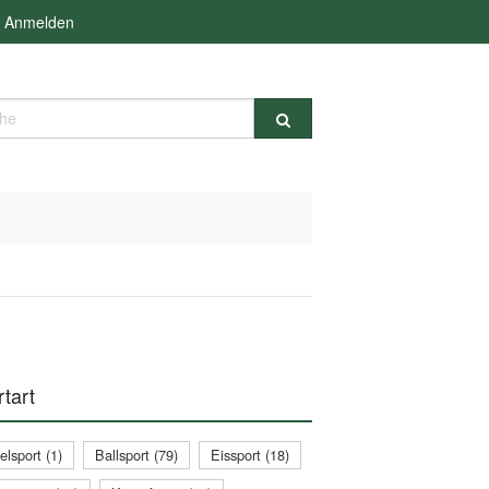
Anmelden
e
tart
lsport (1)
Ballsport (79)
Eissport (18)