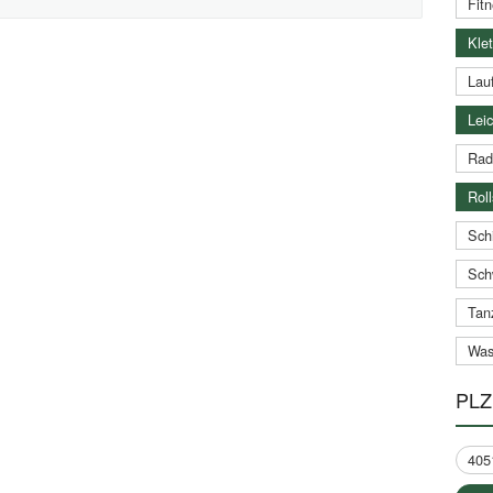
Fitn
Klet
Lauf
Leic
Rad
Roll
Schi
Sch
Tan
Was
PLZ
405