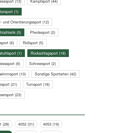
esssport (13)
Kampfsport (44)
tersport (1)
- und Orientierungssport (12)
htathletik (5)
Pferdesport (2)
sport (6)
Rollsport (5)
stuhlsport (1)
Rückschlagsport (18)
esssport (6)
Schneesport (2)
wimmsport (10)
Sonstige Sportarten (42)
zsport (21)
Turnsport (18)
sersport (23)
1 (28)
4052 (31)
4053 (19)