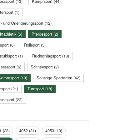
esssport (13)
Kampfsport (44)
tersport (1)
- und Orientierungssport (12)
htathletik (5)
Pferdesport (2)
sport (6)
Rollsport (5)
stuhlsport (1)
Rückschlagsport (18)
esssport (6)
Schneesport (2)
wimmsport (10)
Sonstige Sportarten (42)
zsport (21)
Turnsport (18)
sersport (23)
1 (28)
4052 (31)
4053 (19)