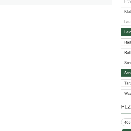
Fitn
Klet
Lauf
Leic
Rad
Roll
Schi
Sch
Tan
Was
PLZ
405