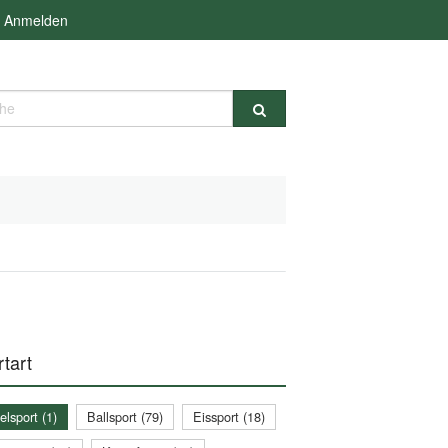
Anmelden
e
tart
lsport (1)
Ballsport (79)
Eissport (18)