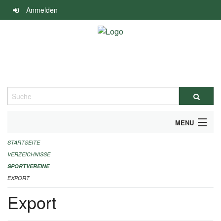
Navigation
Anmelden
überspringen
Suche
MENU
STARTSEITE
ALLGEMEINE INFORMATIONEN
VERZEICHNISSE
FINANZIELLE UNTERSTÜTZUNG BENÖTIGT?
SPORTVEREINE
EXPORT
KONTAKT
Export