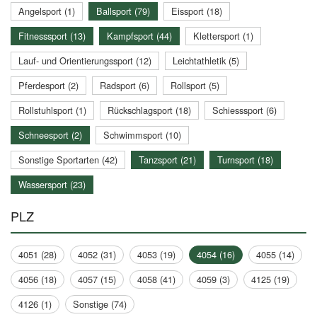
Angelsport (1)
Ballsport (79)
Eissport (18)
Fitnesssport (13)
Kampfsport (44)
Klettersport (1)
Lauf- und Orientierungssport (12)
Leichtathletik (5)
Pferdesport (2)
Radsport (6)
Rollsport (5)
Rollstuhlsport (1)
Rückschlagsport (18)
Schiesssport (6)
Schneesport (2)
Schwimmsport (10)
Sonstige Sportarten (42)
Tanzsport (21)
Turnsport (18)
Wassersport (23)
PLZ
4051 (28)
4052 (31)
4053 (19)
4054 (16)
4055 (14)
4056 (18)
4057 (15)
4058 (41)
4059 (3)
4125 (19)
4126 (1)
Sonstige (74)