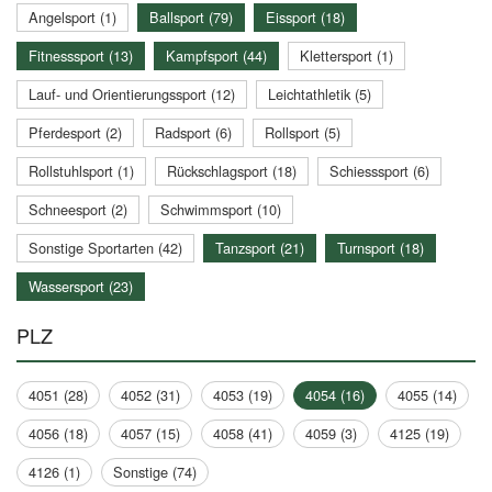
Angelsport (1)
Ballsport (79)
Eissport (18)
Fitnesssport (13)
Kampfsport (44)
Klettersport (1)
Lauf- und Orientierungssport (12)
Leichtathletik (5)
Pferdesport (2)
Radsport (6)
Rollsport (5)
Rollstuhlsport (1)
Rückschlagsport (18)
Schiesssport (6)
Schneesport (2)
Schwimmsport (10)
Sonstige Sportarten (42)
Tanzsport (21)
Turnsport (18)
Wassersport (23)
PLZ
4051 (28)
4052 (31)
4053 (19)
4054 (16)
4055 (14)
4056 (18)
4057 (15)
4058 (41)
4059 (3)
4125 (19)
4126 (1)
Sonstige (74)