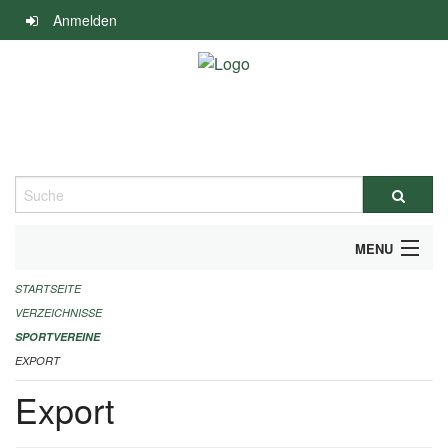
Navigation
Anmelden
überspringen
Suche
MENU
STARTSEITE
ALLGEMEINE INFORMATIONEN
VERZEICHNISSE
FINANZIELLE UNTERSTÜTZUNG BENÖTIGT?
SPORTVEREINE
EXPORT
KONTAKT
Export